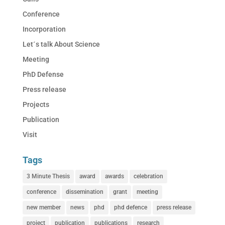
Conference
Incorporation
Let´s talk About Science
Meeting
PhD Defense
Press release
Projects
Publication
Visit
Tags
3 Minute Thesis
award
awards
celebration
conference
dissemination
grant
meeting
new member
news
phd
phd defence
press release
project
publication
publications
research