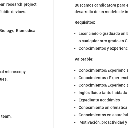
ar research project
Buscamos candidato/a para el
luidic devices.
desarrollo de un modelo de in
Requisitos:
Biology, Biomedical
Licenciado o graduado en B
o cualquier otro grado en C
Conocimientos y experienci
Valorable:
Conocimientos/Experiencia 
cal microscopy.
Conocimientos / Experienci
ques.
Conocimientos/Experiencia 
Inglés fluido tanto hablado
Expediente académico
Conocimiento en ofimática:
Conocimientos en estadísti
a team.
Motivación, proactividad y